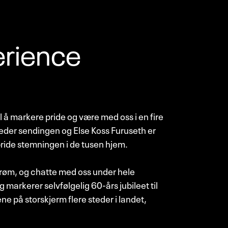
erience
l å markere pride og være med oss i en fire
eder sendingen og Else Koss Furuseth er
pride stemningen i de tusen hjem.
strøm, og chatte med oss under hele
 markerer selvfølgelig 60-års jubileet til
ne på storskjerm flere steder i landet,