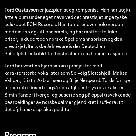
Tord Gustavsen
er jazzpianist og komponist. Han har utgitt
åtte album under eget navn ved det prestisjetunge tyske
selskapet ECM Records. Han turnerer over hele verden
med sin trio og sitt ensemble, og har mottatt tallrike
priser, inkludert den norske Spellemannsprisen og den
prestisjefylte tyske Jahrespreis der Deutschen
Schallplattenkritikk for beste album uavhengig av sjanger.
Tord har vært en hjørnestein i prosjekter med
karaktersterke vokalister som Solveig Slettahjell, Mahsa
Vahdat, Kristin Asbjørnsen og Silje Nergaard. Tords forrige
album introduserte også den afghansk-tyske vokalisten
Simin Tander i Norge, og baserte seg på oppsiktsvekkende
bearbeidinger av norske salmer gjendiktet i sufi-drakt til
det afghanske språket pashto.
Program