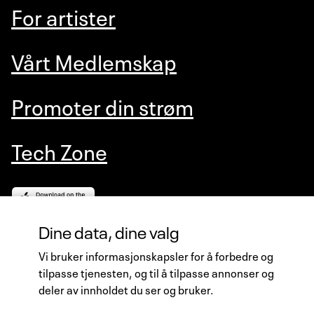
For artister
Vårt Medlemskap
Promoter din strøm
Tech Zone
Dine data, dine valg
VIERLIVE AS
Vi bruker informasjonskapsler for å forbedre og
Gaustadalléen 21, 0349 Oslo, Norway
tilpasse tjenesten, og til å tilpasse annonser og
deler av innholdet du ser og bruker.