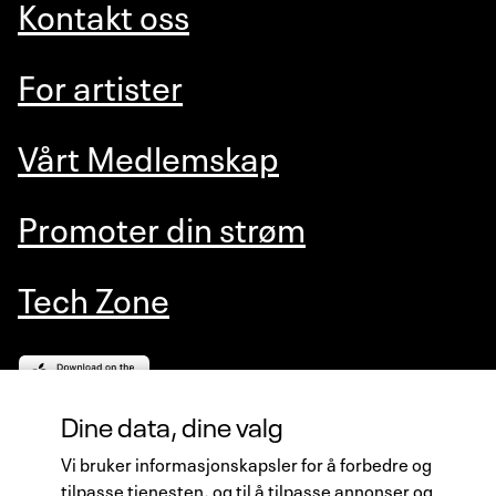
Kontakt oss
For artister
Vårt Medlemskap
Promoter din strøm
Tech Zone
Dine data, dine valg
VIERLIVE AS
Vi bruker informasjonskapsler for å forbedre og
Gaustadalléen 21, 0349 Oslo, Norway
tilpasse tjenesten, og til å tilpasse annonser og